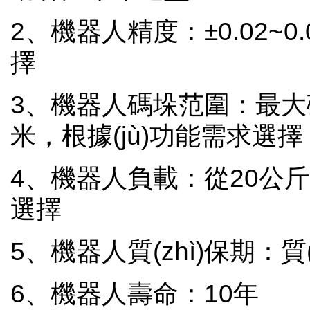
2、
機器人精度：±0.02~0
擇
3、
機器人碼垛范圍：最大碼垛1
米，根據(jù)功能需求選擇
4、
機器人負載：從20公斤到4
選擇
5、
機器人質(zhì)保期：質(
6、
機器人壽命：10年