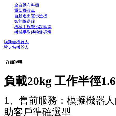
全自動布料機
重型擺渡車
自動進出窯步進機
智能輸送線
機械手視覺拆跺碼垛
機械手取磚檢測碼垛
埃斯頓機器人
埃夫特機器人
详细说明
負載20kg 工作半徑1.
1、
售前服務：模擬機器人的使
助客戶準確選型